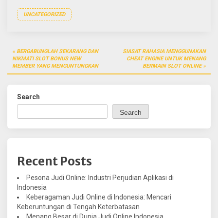
UNCATEGORIZED
Post
BERGABUNGLAH SEKARANG DAN
SIASAT RAHASIA MENGGUNAKAN
navigation
NIKMATI SLOT BONUS NEW
CHEAT ENGINE UNTUK MENANG
MEMBER YANG MENGUNTUNGKAN
BERMAIN SLOT ONLINE
Search
Search
Recent Posts
Pesona Judi Online: Industri Perjudian Aplikasi di
Indonesia
Keberagaman Judi Online di Indonesia: Mencari
Keberuntungan di Tengah Keterbatasan
Menang Besar di Dunia Judi Online Indonesia