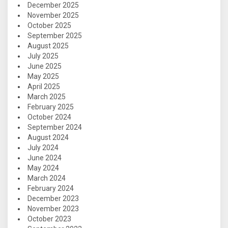
December 2025
November 2025
October 2025
September 2025
August 2025
July 2025
June 2025
May 2025
April 2025
March 2025
February 2025
October 2024
September 2024
August 2024
July 2024
June 2024
May 2024
March 2024
February 2024
December 2023
November 2023
October 2023