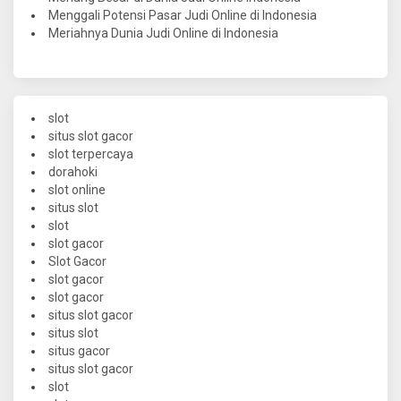
Menggali Potensi Pasar Judi Online di Indonesia
Meriahnya Dunia Judi Online di Indonesia
slot
situs slot gacor
slot terpercaya
dorahoki
slot online
situs slot
slot
slot gacor
Slot Gacor
slot gacor
slot gacor
situs slot gacor
situs slot
situs gacor
situs slot gacor
slot