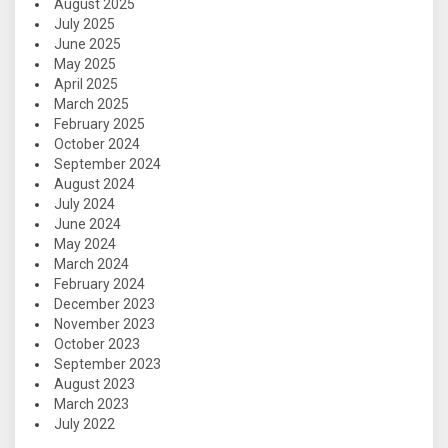
August 2025
July 2025
June 2025
May 2025
April 2025
March 2025
February 2025
October 2024
September 2024
August 2024
July 2024
June 2024
May 2024
March 2024
February 2024
December 2023
November 2023
October 2023
September 2023
August 2023
March 2023
July 2022