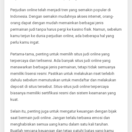
Perjudian online telah menjadi tren yang semakin populer di
Indonesia. Dengan semakin mudahnya akses internet, orang-
orang dapat dengan mudah memainkan berbagai jenis
permainan judi tanpa harus pergi ke kasino fisik. Namun, sebelum
kamu terjun ke dunia perjudian online, ada beberapa hal yang
perlu kamu ingat.
Pertama-tama, penting untuk memilih situs judi online yang
terpercaya dan terlisensi. Ada banyak situs judi online yang
menawarkan berbagai jenis permainan, tetapi tidak semuanya
memiliki lisensi resmi. Pastikan untuk melakukan riset terlebih
dahulu sebelum memutuskan untuk mendaftar dan melakukan
deposit di situs tersebut. Situs-situs judi online terpercaya
biasanya memiliki sertifikasi resmi dan sistem keamanan yang
kuat.
Selain itu, penting juga untuk mengatur keuangan dengan bijak
saat bermain judi online. Jangan terlalu terbawa emosi dan
menghabiskan semua uang kamu dalam satu kali taruhan.
Buatlah rencana keuangan dan tetap patuhi batas yang kamu