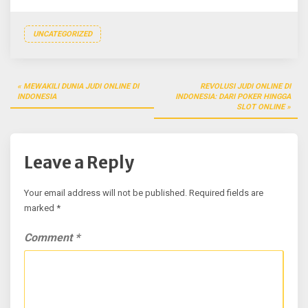
UNCATEGORIZED
Post
MEWAKILI DUNIA JUDI ONLINE DI
REVOLUSI JUDI ONLINE DI
navigation
INDONESIA
INDONESIA: DARI POKER HINGGA
SLOT ONLINE
Leave a Reply
Your email address will not be published.
Required fields are
marked
*
Comment
*