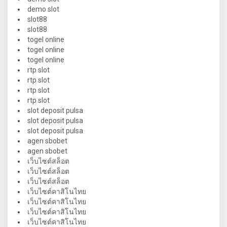
demo slot
slot88
slot88
togel online
togel online
togel online
rtp slot
rtp slot
rtp slot
rtp slot
slot deposit pulsa
slot deposit pulsa
slot deposit pulsa
agen sbobet
agen sbobet
เว็บไซต์สล็อต
เว็บไซต์สล็อต
เว็บไซต์สล็อต
เว็บไซต์คาสิโนไทย
เว็บไซต์คาสิโนไทย
เว็บไซต์คาสิโนไทย
เว็บไซต์คาสิโนไทย