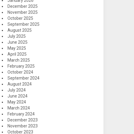
January 2026
December 2025
November 2025
October 2025
September 2025
August 2025
July 2025
June 2025
May 2025
April 2025
March 2025
February 2025
October 2024
September 2024
August 2024
July 2024
June 2024
May 2024
March 2024
February 2024
December 2023
November 2023
October 2023