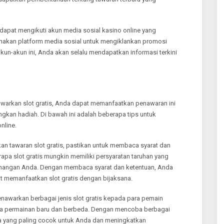
 dapat mengikuti akun media sosial kasino online yang
nakan platform media sosial untuk mengiklankan promosi
akun-akun ini, Anda akan selalu mendapatkan informasi terkini
arkan slot gratis, Anda dapat memanfaatkan penawaran ini
an hadiah. Di bawah ini adalah beberapa tips untuk
nline.
an tawaran slot gratis, pastikan untuk membaca syarat dan
apa slot gratis mungkin memiliki persyaratan taruhan yang
nangan Anda. Dengan membaca syarat dan ketentuan, Anda
t memanfaatkan slot gratis dengan bijaksana.
menawarkan berbagai jenis slot gratis kepada para pemain
a permainan baru dan berbeda. Dengan mencoba berbagai
a yang paling cocok untuk Anda dan meningkatkan