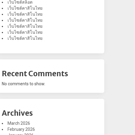
เว็บไซต์สล็อต
เว็บไซต์คาสิโนไทย
เว็บไซต์คาสิโนไทย
เว็บไซต์คาสิโนไทย
เว็บไซต์คาสิโนไทย
เว็บไซต์คาสิโนไทย
เว็บไซต์คาสิโนไทย
Recent Comments
No comments to show.
Archives
March 2026
February 2026