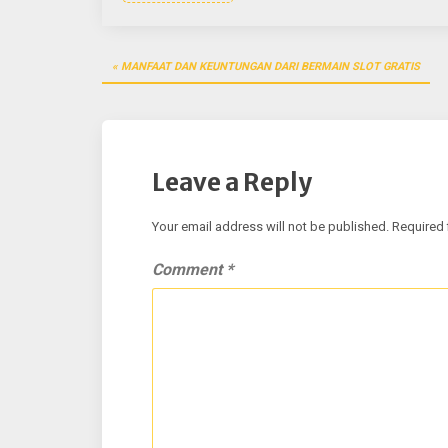
Post
MANFAAT DAN KEUNTUNGAN DARI BERMAIN SLOT GRATIS
navigation
Leave a Reply
Your email address will not be published.
Required 
Comment
*