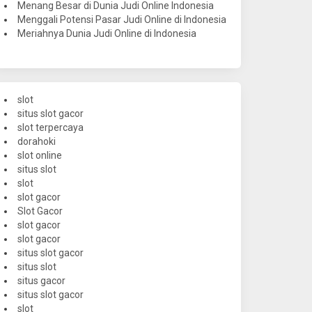
Menang Besar di Dunia Judi Online Indonesia
Menggali Potensi Pasar Judi Online di Indonesia
Meriahnya Dunia Judi Online di Indonesia
slot
situs slot gacor
slot terpercaya
dorahoki
slot online
situs slot
slot
slot gacor
Slot Gacor
slot gacor
slot gacor
situs slot gacor
situs slot
situs gacor
situs slot gacor
slot