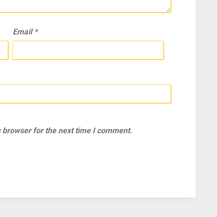
Email
*
 browser for the next time I comment.