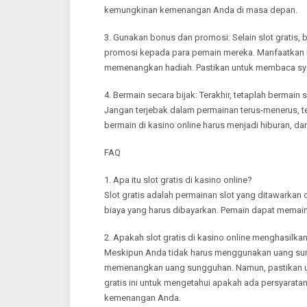
kemungkinan kemenangan Anda di masa depan.
3. Gunakan bonus dan promosi: Selain slot gratis
promosi kepada para pemain mereka. Manfaatkan 
memenangkan hadiah. Pastikan untuk membaca sy
4. Bermain secara bijak: Terakhir, tetaplah bermain 
Jangan terjebak dalam permainan terus-menerus, t
bermain di kasino online harus menjadi hiburan, d
FAQ
1. Apa itu slot gratis di kasino online?
Slot gratis adalah permainan slot yang ditawarkan
biaya yang harus dibayarkan. Pemain dapat memai
2. Apakah slot gratis di kasino online menghasilk
Meskipun Anda tidak harus menggunakan uang sun
memenangkan uang sungguhan. Namun, pastikan un
gratis ini untuk mengetahui apakah ada persyarat
kemenangan Anda.